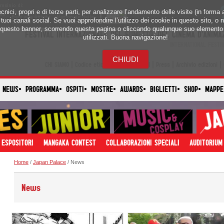
cnici, propri e di terze parti, per analizzare l’andamento delle visite (in form
tuoi canali social. Se vuoi approfondire l’utilizzo dei cookie in questo sito, o n
questo banner, scorrendo questa pagina o cliccando qualunque suo elemento a
utilizzati. Buona navigazione!
CHIUDI
CHI SIAMO
Codice etico
Lavora con noi
Press
Archivio edizioni
NEWS
PROGRAMMA
OSPITI
MOSTRE
AWARDS
BIGLIETTI
SHOP
MAPPE
ESPOSITORI
MANGAKA CONTEST
COLLABORAZIONI SPECIALI
AUDITORIUM
Home
/
Japan Palace
/ News
News