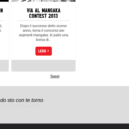
AN
VIA AL MANGAKA
CONTEST 2013
d,
Dopo il successo dello scorso
i.
anno, torna il concorso per
aspiranti mangaka. In palio una
borsa di...
>
LEGGI
Tweet
re umano a seguire le
do sto con te torno
to tra due quesiti