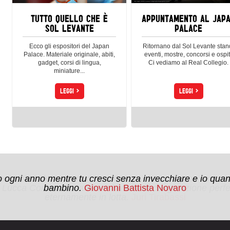
TUTTO QUELLO CHE È
APPUNTAMENTO AL JAP
SOL LEVANTE
PALACE
Ecco gli espositori del Japan
Ritornano dal Sol Levante stan
Palace. Materiale originale, abiti,
eventi, mostre, concorsi e ospit
gadget, corsi di lingua,
Ci vediamo al Real Collegio.
miniature...
>
>
LEGGI
LEGGI
e e l’intelletto se non i sentimenti che spingono l'esse
no ogni anno mentre tu cresci senza invecchiare e io quan
 Lucca Comics & Games è l’anello di congiunzione perfet
bambino.
Giovanni Battista Novaro
eternamente in lotta.
Juri Tirabassi