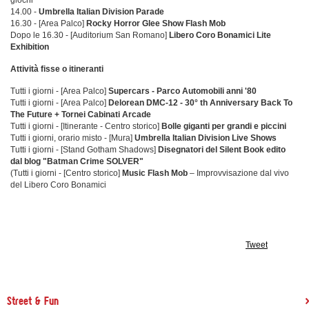
14.00 -
Umbrella Italian Division Parade
16.30 - [Area Palco]
Rocky Horror Glee Show Flash Mob
Dopo le 16.30 - [Auditorium San Romano]
Libero Coro Bonamici Lite
Exhibition
Attività fisse o itineranti
Tutti i giorni - [Area Palco]
Supercars - Parco Automobili anni '80
Tutti i giorni - [Area Palco]
Delorean DMC-12 - 30° th Anniversary Back To
The Future + Tornei Cabinati Arcade
Tutti i giorni - [Itinerante - Centro storico]
Bolle giganti per grandi e piccini
Tutti i giorni, orario misto - [Mura]
Umbrella Italian Division Live Shows
Tutti i giorni - [Stand Gotham Shadows]
Disegnatori del Silent Book edito
dal blog "Batman Crime SOLVER"
(Tutti i giorni - [Centro storico]
Music Flash Mob
– Improvvisazione dal vivo
del Libero Coro Bonamici
Tweet
Street & Fun