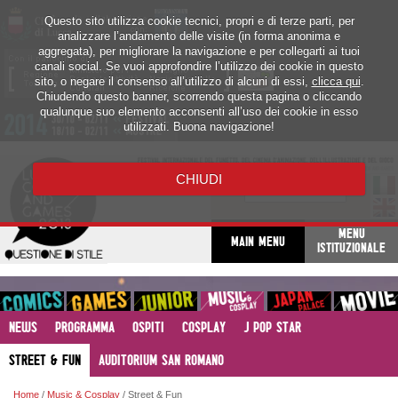
Questo sito utilizza cookie tecnici, propri e di terze parti, per
analizzare l’andamento delle visite (in forma anonima e
aggregata), per migliorare la navigazione e per collegarti ai tuoi
canali social. Se vuoi approfondire l’utilizzo dei cookie in questo
sito, o negare il consenso all’utilizzo di alcuni di essi,
clicca qui
.
Chiudendo questo banner, scorrendo questa pagina o cliccando
qualunque suo elemento acconsenti all’uso dei cookie in esso
utilizzati. Buona navigazione!
CHIUDI
MENU
MAIN MENU
ISTITUZIONALE
NEWS
PROGRAMMA
OSPITI
COSPLAY
J POP STAR
STREET & FUN
AUDITORIUM SAN ROMANO
Home
/
Music & Cosplay
/ Street & Fun