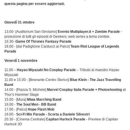
questa pagina per essere aggiornati.
Giovedì 31 ottobre
13.00- [Auditorium San Girolamo]
Evento Multiplayer.it + Zombie Parade
-
proiezione di tutti gli episodi di Geekers, web series a tema zombie.
16.30-
Game Of Thrones Fantasy Parade
18.00 - [dal Padiglione Carducci al Palco]
Team Riot League of Legends
Parade
Venerdì 1 novembre
11.00 –
Hayao Miyazaki No Cosplay Parade
– Tributo al maestro Hayao
Miyazaki
11.00 e 15.00 - [Itinerante-Centro Storico]
Blue Klein - The Jazz Travelling
Band
14.00 - [Piazza S. Michele]
Marvel Cosplay Italia Parade + Photoshooting
at
Thor’s Hammer Stage
15.00 - [Mura]
Miwa Marching Band
16.00 -
The Soul Men - BB Band
17.00 - [Palco]
Hope Flash Mob
18.00 -
Sci-Fi Mix Parade - Scorta a Daniele Silvestri
20.30 - [Cinema Centrale]
Capitan Harlock Parade
- Preview di
Capitan
Harlock 3D