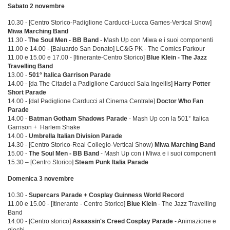
Sabato 2 novembre
10.30 - [Centro Storico-Padiglione Carducci-Lucca Games-Vertical Show]
Miwa Marching Band
11.30 -
The Soul Men - BB Band
- Mash Up con Miwa e i suoi componenti
11.00 e 14.00 - [Baluardo San Donato] LC&G PK - The Comics Parkour
11.00 e 15.00 e 17.00 - [Itinerante-Centro Storico]
Blue Klein - The Jazz
Travelling Band
13.00 -
501° Italica Garrison Parade
14.00 - [da The Citadel a Padiglione Carducci Sala Ingellis]
Harry Potter
Short Parade
14.00 - [dal Padiglione Carducci al Cinema Centrale]
Doctor Who Fan
Parade
14.00 -
Batman Gotham Shadows Parade
- Mash Up con la 501° Italica
Garrison + Harlem Shake
14.00 -
Umbrella Italian Division Parade
14.30 - [Centro Storico-Real Collegio-Vertical Show)
Miwa Marching Band
15.00 -
The Soul Men - BB Band
- Mash Up con i Miwa e i suoi componenti
15.30 – [Centro Storico]
Steam Punk Italia Parade
Domenica 3 novembre
10.30 -
Supercars Parade + Cosplay Guinness World Record
11.00 e 15.00 - [Itinerante - Centro Storico]
Blue Klein
- The Jazz Travelling
Band
14.00 - [Centro storico]
Assassin's Creed Cosplay Parade
- Animazione e
giochi