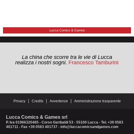
Lucca Comics & Games
Lucca, sei gioia e dolore, corse, attese,
La china che scorre tra le vie di Lucca
realizza i nostri sogni.
ritardi, freddo e caldo, sorrisi e lacrime,
Francesco Tamburini
ritrovi e addii, colori e ricordi indelebili.
Roberta Giancotti
Privacy
Credits
Avvertenze
Amministrazione trasparente
Lucca Comics & Games srl
P. Iva 01966320465 - Corso Garibaldi 53 - 55100 Lucca - Tel. +39 0583
401711 - Fax +39 0583 401737 - info@luccacomicsandgames.com