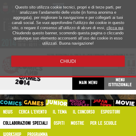
Questo sito utilizza cookie tecnici, propri e di terze parti, per
analizzare l’andamento delle visite (in forma anonima e
aggregata), per migliorare la navigazione e per collegarti ai tuoi
canali social. Se vuoi approfondire l’utilizzo dei cookie in questo
sito, o negare il consenso all’utilizzo di alcuni di essi,
clicca qui
.
Chiudendo questo banner, scorrendo questa pagina o cliccando
qualunque suo elemento acconsenti all’uso dei cookie in esso
utilizzati. Buona navigazione!
CHIUDI
MENU
MAIN MENU
ISTITUZIONALE
NEWS
CERCA L'EVENTO
IL TEMA
IL CONCORSO
ESPOSITORI
COLLABORAZIONI SPECIALI
OSPITI
MOSTRE
PER LE SCUOLE
WORKSHOP
PROGRAMMA