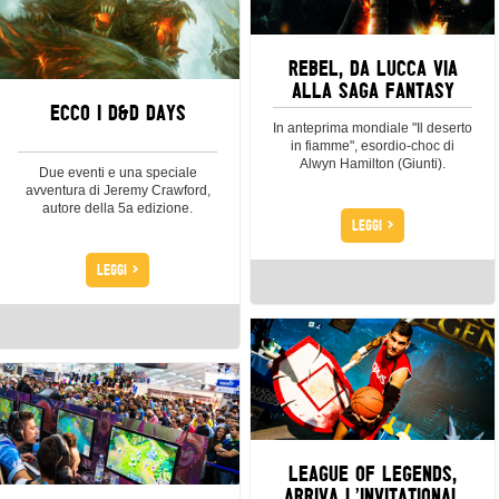
REBEL, DA LUCCA VIA
ALLA SAGA FANTASY
ECCO I D&D DAYS
In anteprima mondiale "Il deserto
in fiamme", esordio-choc di
Alwyn Hamilton (Giunti).
Due eventi e una speciale
avventura di Jeremy Crawford,
autore della 5a edizione.
>
LEGGI
>
LEGGI
LEAGUE OF LEGENDS,
ARRIVA L’INVITATIONAL