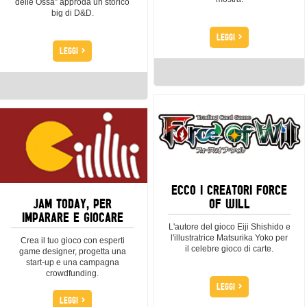
delle Ossa” approda un storico
big di D&D.
>
LEGGI
>
LEGGI
ECCO I CREATORI FORCE
JAM TODAY, PER
OF WILL
IMPARARE E GIOCARE
L'autore del gioco Eiji Shishido e
l'illustratrice Matsurika Yoko per
Crea il tuo gioco con esperti
il celebre gioco di carte.
game designer, progetta una
start-up e una campagna
crowdfunding.
>
LEGGI
>
LEGGI