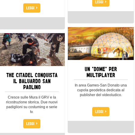
>
LEGGI
>
LEGGI
UN "DOME" PER
THE CITADEL CONQUISTA
MULTIPLAYER
IL BALUARDO SAN
PAOLINO
In area Games-San Donato una
cupola geodetica dedicata al
publisher del videoludico.
Cresce sulle Mura il GRV e la
ricostruzione storica. Due nuovi
padiglioni su costuming e serie
>
LEGGI
tv.
>
LEGGI