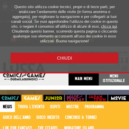
Questo sito utilizza cookie tecnici, propri e di terze parti, per
analizzare l’andamento delle visite (in forma anonima e
aggregata), per migliorare la navigazione e per collegarti ai tuoi
canali social. Se vuoi approfondire l’utilizzo dei cookie in questo
sito, o negare il consenso all’utilizzo di alcuni di essi,
clicca qui
.
Chiudendo questo banner, scorrendo questa pagina o cliccando
qualunque suo elemento acconsenti all’uso dei cookie in esso
utilizzati. Buona navigazione!
CHIUDI
MENU
MAIN MENU
ISTITUZIONALE
NEWS
TROVA L'EVENTO
OSPITI
MOSTRE
PROGRAMMA
GIOCO DELL'ANNO
GIOCO INEDITO
CONCORSI & TORNEI
LUK FOR FANTASY
THE CITADEL
MINIATURE ISLAND