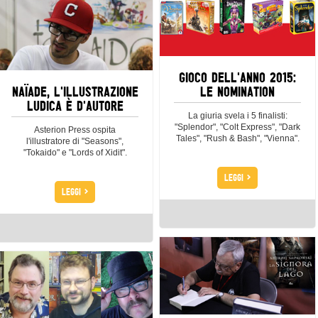
GIOCO DELL'ANNO 2015:
NAÏADE, L'ILLUSTRAZIONE
LE NOMINATION
LUDICA È D'AUTORE
La giuria svela i 5 finalisti:
"Splendor", "Colt Express", "Dark
Asterion Press ospita
Tales", "Rush & Bash", "Vienna".
l'illustratore di "Seasons",
"Tokaido" e "Lords of Xidit".
>
LEGGI
>
LEGGI