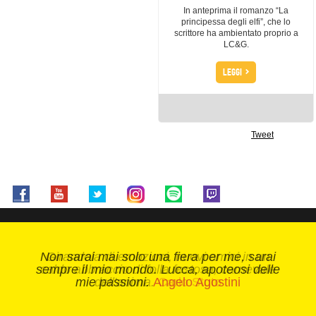
In anteprima il romanzo “La
principessa degli elfi”, che lo
scrittore ha ambientato proprio a
LC&G.
>
LEGGI
Tweet
Non sarai mai solo una fiera per me, sarai
Girandola di emozioni, nuovi amici in un
sempre il mio mondo. Lucca, apoteosi delle
caldo abbraccio di folla festosa, carnevale
mie passioni.
dell'anima.
Angelo Agostini
Carlo Stuto