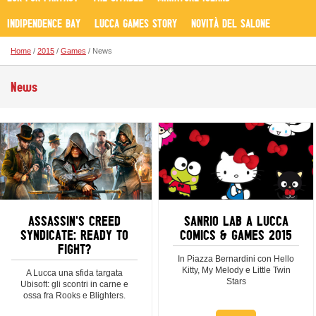
INDIPENDENCE BAY
LUCCA GAMES STORY
NOVITÀ DEL SALONE
Home
/
2015
/
Games
/ News
News
ASSASSIN'S CREED
SANRIO LAB A LUCCA
SYNDICATE: READY TO
COMICS & GAMES 2015
FIGHT?
In Piazza Bernardini con Hello
Kitty, My Melody e Little Twin
A Lucca una sfida targata
Stars
Ubisoft: gli scontri in carne e
ossa fra Rooks e Blighters.