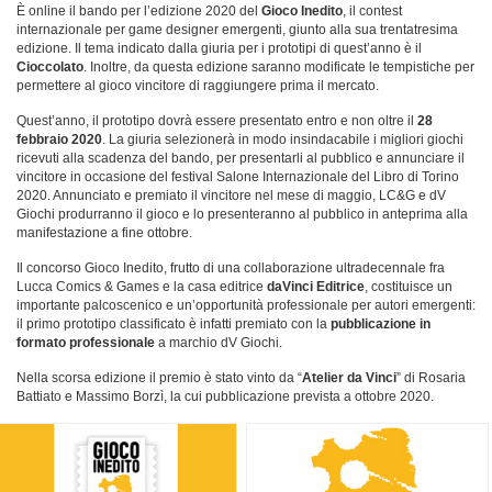
È online il bando per l’edizione 2020 del
Gioco Inedito
, il contest
internazionale per game designer emergenti, giunto alla sua trentatresima
edizione. Il tema indicato dalla giuria per i prototipi di quest’anno è il
Cioccolato
. Inoltre, da questa edizione saranno modificate le tempistiche per
permettere al gioco vincitore di raggiungere prima il mercato.
Quest’anno, il prototipo dovrà essere presentato entro e non oltre il
28
febbraio 2020
. La giuria selezionerà in modo insindacabile i migliori giochi
ricevuti alla scadenza del bando, per presentarli al pubblico e annunciare il
vincitore in occasione del festival Salone Internazionale del Libro di Torino
2020. Annunciato e premiato il vincitore nel mese di maggio, LC&G e dV
Giochi produrranno il gioco e lo presenteranno al pubblico in anteprima alla
manifestazione a fine ottobre.
Il concorso Gioco Inedito, frutto di una collaborazione ultradecennale fra
Lucca Comics & Games e la casa editrice
daVinci Editrice
, costituisce un
importante palcoscenico e un’opportunità professionale per autori emergenti:
il primo prototipo classificato è infatti premiato con la
pubblicazione in
formato professionale
a marchio dV Giochi.
Nella scorsa edizione il premio è stato vinto da “
Atelier da Vinci
” di Rosaria
Battiato e Massimo Borzì, la cui pubblicazione prevista a ottobre 2020.