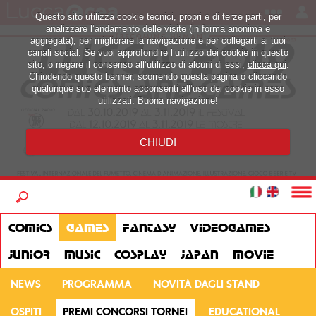
Questo sito utilizza cookie tecnici, propri e di terze parti, per
analizzare l’andamento delle visite (in forma anonima e
aggregata), per migliorare la navigazione e per collegarti ai tuoi
canali social. Se vuoi approfondire l’utilizzo dei cookie in questo
sito, o negare il consenso all’utilizzo di alcuni di essi,
clicca qui
.
Chiudendo questo banner, scorrendo questa pagina o cliccando
qualunque suo elemento acconsenti all’uso dei cookie in esso
utilizzati. Buona navigazione!
CHIUDI
COMICS
GAMES
FANTASY
VIDEOGAMES
JUNIOR
MUSIC
COSPLAY
JAPAN
MOVIE
NEWS
PROGRAMMA
NOVITÀ DAGLI STAND
OSPITI
PREMI CONCORSI TORNEI
EDUCATIONAL