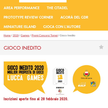
AREA PERFORMANCE
THE CITADEL
PROTOTYPE REVIEW CORNER
AGORÀ DEL GDR
MINIATURE ISLAND
GIOCA CON L'AUTORE
Home
/
2019
/
Games
/
Premi Concorsi Tornei
/ Gioco Inedito
GIOCO INEDITO
Iscrizioni aperte fino al 28 febbraio 2020.